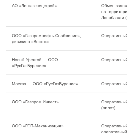
АО «Ленгазспецстрой»
Обмен заявками
на территории г
Ленобласти (пи
ООО «Газпромнефть-Снабжение»,
Оперативный па
дивизион «Восток»
Новый Уренгой — ООО
Оперативный па
«РусГазБурение»
Москва — ООО «РусГазБурение»
Оперативный па
ООО «Газпром Инвест»
Оперативный па
(пилот)
ООО «ГСП-Механизация»
Оперативный па
оперативный ан